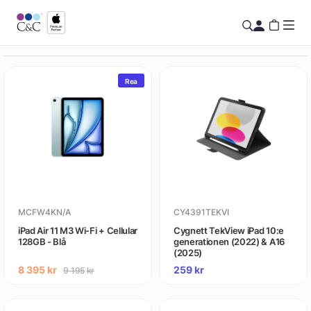
Rea
MCFW4KN/A
CY4391TEKVI
iPad Air 11 M3 Wi-Fi + Cellular
Cygnett TekView iPad 10:e
128GB - Blå
generationen (2022) & A16
(2025)
8 395
kr
259
kr
9 195
kr