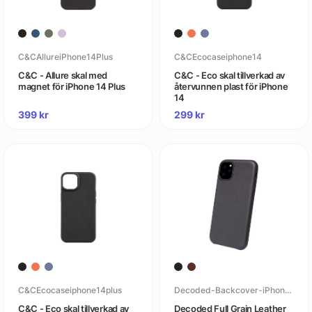
C&CAllureiPhone14Plus
C&CEcocaseiphone14
C&C - Allure skal med
C&C - Eco skal tillverkad av
magnet för iPhone 14 Plus
återvunnen plast för iPhone
14
399
kr
299
kr
C&CEcocaseiphone14plus
Decoded-Backcover-iPhone-11-Pro-Max
C&C - Eco skal tillverkad av
Decoded Full Grain Leather