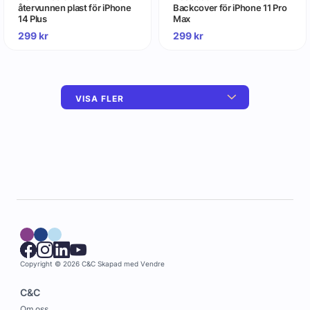
återvunnen plast för iPhone
Backcover för iPhone 11 Pro
14 Plus
Max
299
kr
299
kr
VISA FLER
Copyright © 2026 C&C
Skapad med
Vendre
C&C
Om oss