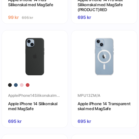
Silikonskal med MagSafe
Silikonskal med MagSafe
(PRODUCT)RED
99
kr
695
kr
695
kr
AppleiPhone14SilikonskalmedMagSafe
MPU13ZM/A
Apple iPhone 14 Silikonskal
Apple iPhone 14 Transparent
med MagSafe
skal med MagSafe
695
kr
695
kr