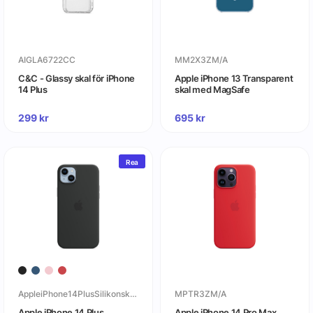
AIGLA6722CC
MM2X3ZM/A
C&C - Glassy skal för iPhone
Apple iPhone 13 Transparent
14 Plus
skal med MagSafe
299
kr
695
kr
Rea
AppleiPhone14PlusSilikonskalmedMagSafe
MPTR3ZM/A
Apple iPhone 14 Plus
Apple iPhone 14 Pro Max