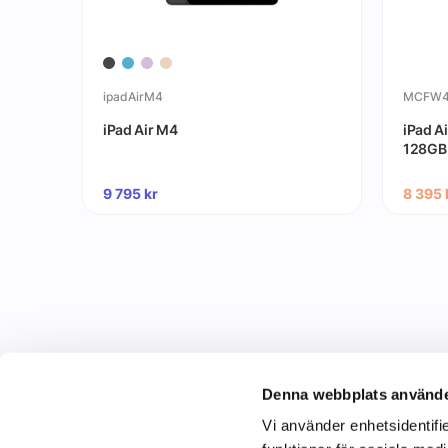
ipadAirM4
MCFW4
iPad Air M4
iPad Ai
128GB 
9 795
kr
8 395
Denna webbplats använde
Vi använder enhetsidentifie
C&C