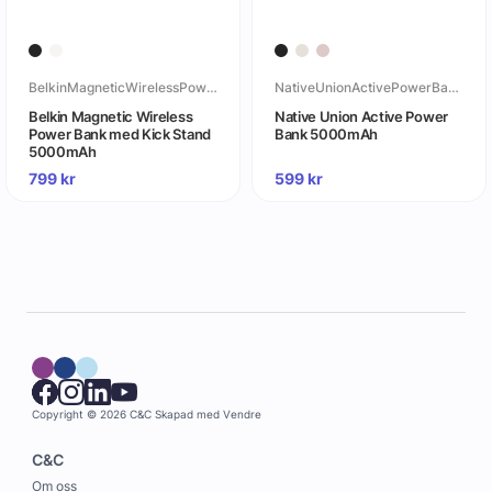
BelkinMagneticWirelessPowerBankmedKickStand5000mAh
NativeUnionActivePowerBank5000mAh
Belkin Magnetic Wireless
Native Union Active Power
Power Bank med Kick Stand
Bank 5000mAh
5000mAh
799
kr
599
kr
Copyright © 2026 C&C
Skapad med
Vendre
C&C
Om oss