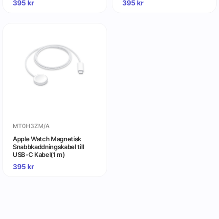
395
kr
395
kr
MT0H3ZM/A
Apple Watch Magnetisk
Snabbkaddningskabel till
USB-C Kabel(1 m)
395
kr