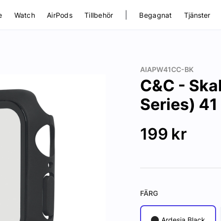
|
e
Watch
AirPods
Tillbehör
Begagnat
Tjänster
AIAPW41CC-BK
C&C - Skal
Series) 41
199
kr
FÄRG
Ardesia Black