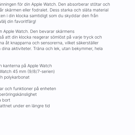
änningen för din Apple Watch. Den absorberar stötar och
år skärmen eller fodralet. Dess starka och släta material
ten i din klocka samtidigt som du skyddar den från
älj din favoritfärg!
din Apple Watch. Den bevarar skärmens
 så att din klocka reagerar sömlöst på varje tryck och
a åt knapparna och sensorerna, vilket säkerställer
a dina aktiviteter. Träna och lek, utan bekymmer, hela
ch kanterna på Apple Watch
Watch 45 mm (9/8/7-serien)
ch polykarbonat
par och funktioner på enheten
eröringskänslighet
a bort
vattnet under en längre tid