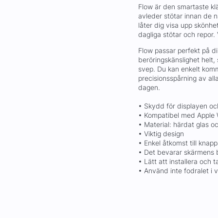
Flow är den smartaste kl
avleder stötar innan de n
låter dig visa upp skönhe
dagliga stötar och repor. V
Flow passar perfekt på 
beröringskänslighet helt,
svep. Du kan enkelt komm
precisionsspårning av all
dagen.
• Skydd för displayen o
• Kompatibel med Apple 
• Material: härdat glas o
• Viktig design
• Enkel åtkomst till knap
• Det bevarar skärmens b
• Lätt att installera och t
• Använd inte fodralet i 