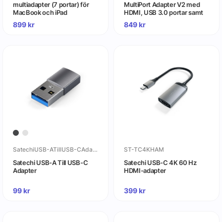
multiadapter (7 portar) för
MultiPort Adapter V2 med
MacBook och iPad
HDMI, USB 3.0 portar samt
kortläsare
899
kr
849
kr
SatechiUSB-ATillUSB-CAdapter
ST-TC4KHAM
Satechi USB-A Till USB-C
Satechi USB-C 4K 60 Hz
Adapter
HDMI-adapter
99
kr
399
kr