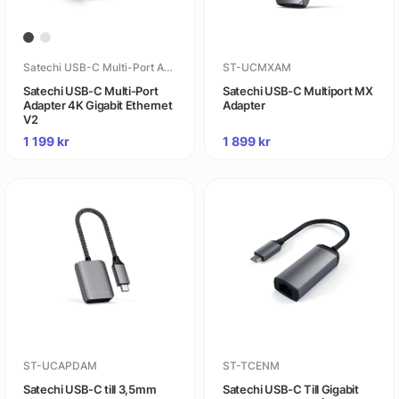
Satechi USB-C Multi-Port Adapter 4K Gigabit Ethernet V2
ST-UCMXAM
Satechi USB-C Multi-Port
Satechi USB-C Multiport MX
Adapter 4K Gigabit Ethernet
Adapter
V2
1 199
kr
1 899
kr
ST-UCAPDAM
ST-TCENM
Satechi USB-C till 3,5mm
Satechi USB-C Till Gigabit