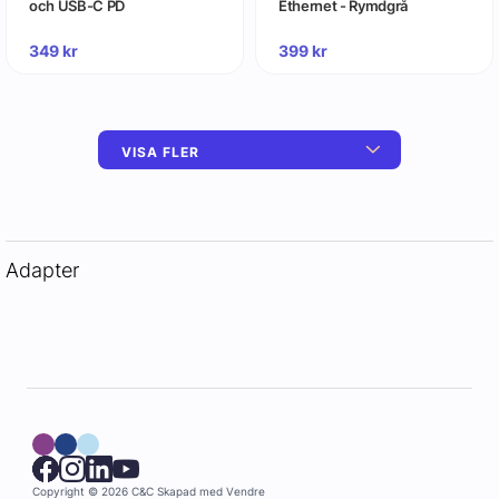
och USB-C PD
Ethernet - Rymdgrå
349
kr
399
kr
VISA FLER
Adapter
Copyright © 2026 C&C
Skapad med
Vendre