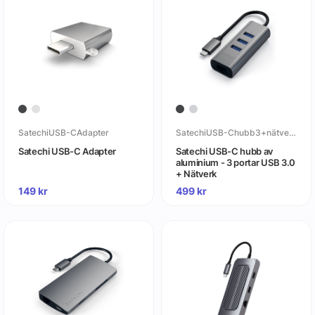
SatechiUSB-CAdapter
SatechiUSB-Chubb3+nätverk
Satechi USB-C Adapter
Satechi USB-C hubb av
aluminium - 3 portar USB 3.0
+ Nätverk
149
kr
499
kr