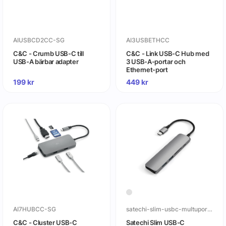
AIUSBCD2CC-SG
AI3USBETHCC
C&C - Crumb USB-C till
C&C - Link USB-C Hub med
USB-A bärbar adapter
3 USB-A-portar och
Ethernet-port
199
kr
449
kr
AI7HUBCC-SG
satechi-slim-usbc-multuport-adapter-v2
C&C - Cluster USB-C
Satechi Slim USB-C