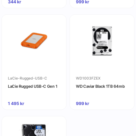
344
kr
999
kr
LaCie-Rugged-USB-C
WD1003FZEX
LaCie Rugged USB-C Gen 1
WD Caviar Black 1TB 64mb
1 495
kr
999
kr