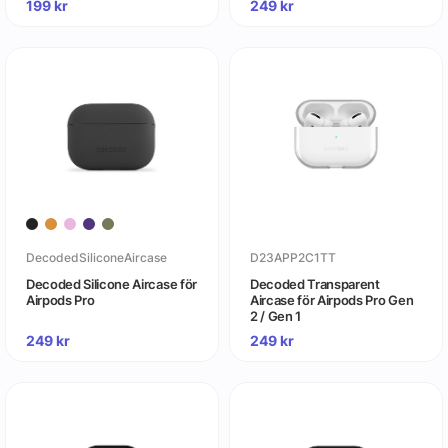
199
kr
249
kr
DecodedSiliconeAircase
D23APP2C1TT
Decoded Silicone Aircase för
Decoded Transparent
Airpods Pro
Aircase för Airpods Pro Gen
2 / Gen 1
249
kr
249
kr