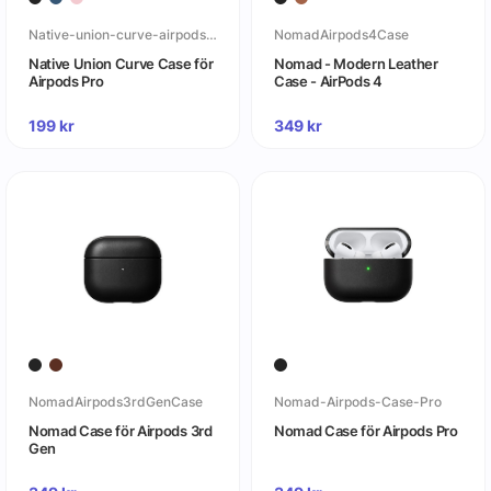
Native-union-curve-airpods-pro
NomadAirpods4Case
Native Union Curve Case för
Nomad - Modern Leather
Airpods Pro
Case - AirPods 4
199
kr
349
kr
NomadAirpods3rdGenCase
Nomad-Airpods-Case-Pro
Nomad Case för Airpods 3rd
Nomad Case för Airpods Pro
Gen