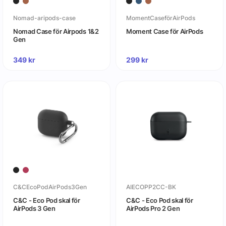
Nomad-aripods-case
MomentCaseförAirPods
Nomad Case för Airpods 1&2
Moment Case för AirPods
Gen
349
kr
299
kr
C&CEcoPodAirPods3Gen
AIECOPP2CC-BK
C&C - Eco Pod skal för
C&C - Eco Pod skal för
AirPods 3 Gen
AirPods Pro 2 Gen