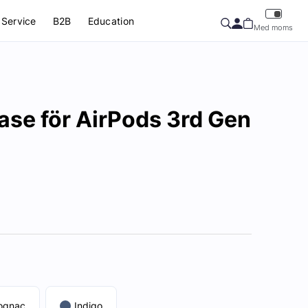
Service
B2B
Education
Med moms
se för AirPods 3rd Gen
ognac
Indigo