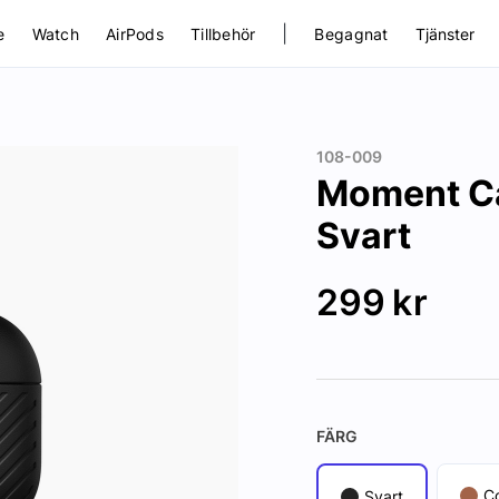
|
e
Watch
AirPods
Tillbehör
Begagnat
Tjänster
108-009
Moment Ca
Svart
299
kr
FÄRG
C
Svart