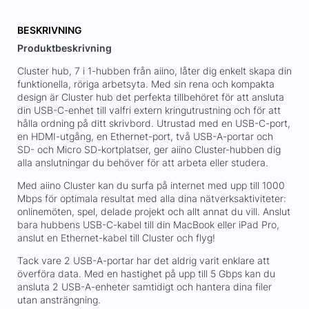
BESKRIVNING
Produktbeskrivning
Cluster hub, 7 i 1-hubben från aiino, låter dig enkelt skapa din
funktionella, röriga arbetsyta. Med sin rena och kompakta
design är Cluster hub det perfekta tillbehöret för att ansluta
din USB-C-enhet till valfri extern kringutrustning och för att
hålla ordning på ditt skrivbord. Utrustad med en USB-C-port,
en HDMI-utgång, en Ethernet-port, två USB-A-portar och
SD- och Micro SD-kortplatser, ger aiino Cluster-hubben dig
alla anslutningar du behöver för att arbeta eller studera.
Med aiino Cluster kan du surfa på internet med upp till 1000
Mbps för optimala resultat med alla dina nätverksaktiviteter:
onlinemöten, spel, delade projekt och allt annat du vill. Anslut
bara hubbens USB-C-kabel till din MacBook eller iPad Pro,
anslut en Ethernet-kabel till Cluster och flyg!
Tack vare 2 USB-A-portar har det aldrig varit enklare att
överföra data. Med en hastighet på upp till 5 Gbps kan du
ansluta 2 USB-A-enheter samtidigt och hantera dina filer
utan ansträngning.