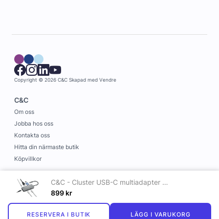
Copyright © 2026 C&C
Skapad med
Vendre
C&C
Om oss
Jobba hos oss
Kontakta oss
Hitta din närmaste butik
Köpvillkor
Information
C&C - Cluster USB-C multiadapter (7 portar) för MacBook och iPad
Leverans och betalning
899
kr
Cookies
RESERVERA I BUTIK
LÄGG I VARUKORG
Personuppgiftspolicy