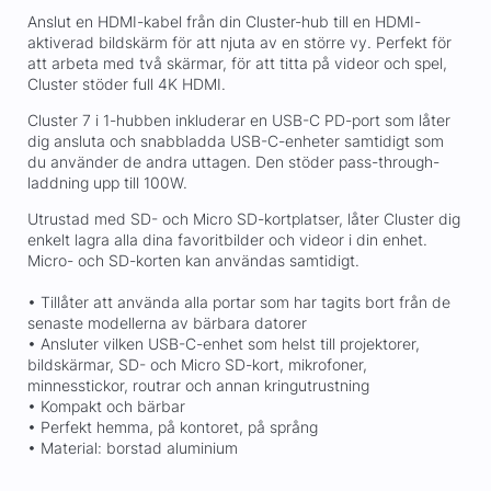
Anslut en HDMI-kabel från din Cluster-hub till en HDMI-
aktiverad bildskärm för att njuta av en större vy. Perfekt för
att arbeta med två skärmar, för att titta på videor och spel,
Cluster stöder full 4K HDMI.
Cluster 7 i 1-hubben inkluderar en USB-C PD-port som låter
dig ansluta och snabbladda USB-C-enheter samtidigt som
du använder de andra uttagen. Den stöder pass-through-
laddning upp till 100W.
Utrustad med SD- och Micro SD-kortplatser, låter Cluster dig
enkelt lagra alla dina favoritbilder och videor i din enhet.
Micro- och SD-korten kan användas samtidigt.
• Tillåter att använda alla portar som har tagits bort från de
senaste modellerna av bärbara datorer
• Ansluter vilken USB-C-enhet som helst till projektorer,
bildskärmar, SD- och Micro SD-kort, mikrofoner,
minnesstickor, routrar och annan kringutrustning
• Kompakt och bärbar
• Perfekt hemma, på kontoret, på språng
• Material: borstad aluminium