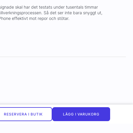
signade skal har det testats under tusentals timmar
llverkningsprocessen. Så det ser inte bara snyggt ut,
hone effektivt mot repor och stötar.
RESERVERA I BUTIK
LÄGG I VARUKORG