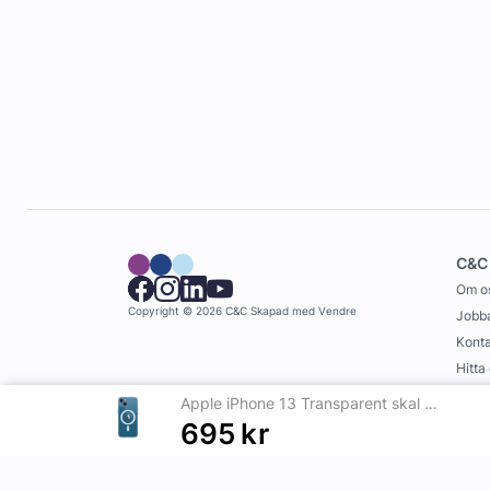
C&C
Om o
Copyright © 2026 C&C
Skapad med
Vendre
Jobba
Konta
Hitta
Köpvi
Apple iPhone 13 Transparent skal med MagSafe
695
kr