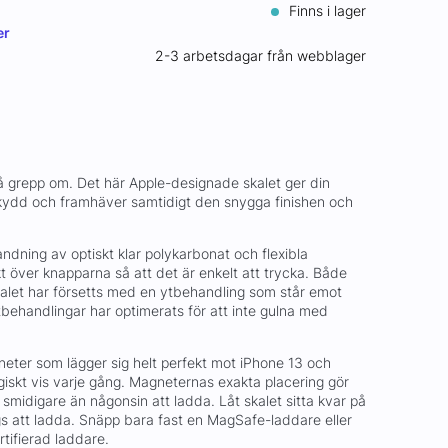
Finns i lager
er
2-3 arbetsdagar från webblager
 få grepp om. Det här Apple-designade skalet ger din
skydd och framhäver samtidigt den snygga finishen och
blandning av optiskt klar polykarbonat och flexibla
ekt över knapparna så att det är enkelt att trycka. Både
kalet har försetts med en ytbehandling som står emot
ytbehandlingar har optimerats för att inte gulna med
eter som lägger sig helt perfekt mot iPhone 13 och
giskt vis varje gång. Magneternas exakta placering gör
smidigare än någonsin att ladda. Låt skalet sitta kvar på
gs att ladda. Snäpp bara fast en MagSafe-laddare eller
tifierad laddare.