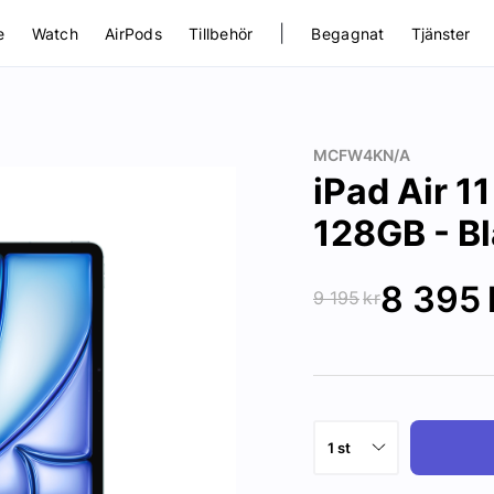
|
e
Watch
AirPods
Tillbehör
Begagnat
Tjänster
MCFW4KN/A
iPad Air 1
128GB - Bl
8 395
9 195
kr