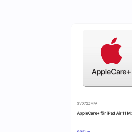
SV072ZM/A
AppleCare+ för iPad Air 11 M
895
kr