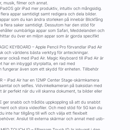
r, musik, filmer och annat.
adOS gör iPad mer produktiv, intuitiv och mångsidig.
lera appar samtidigt samt redigera och dela bilder.
ppar som du kan ändra storleken på innebär Blickfång
öra flera saker samtidigt. Dessutom har den stöd för
nnehåller oumbärliga appar som Safari, Meddelanden och
hittar du över en miljon appar som är gjorda specifikt
IC KEYBOARD – Apple Pencil Pro förvandlar iPad Air
uk och världens bästa verktyg för anteckningar.
erar också med iPad Air. Magic Keyboard till iPad Air är
et har en inbyggd styrplatta, en rad med
h fungerar även som ett skydd för enheten. Tillbehör
 iPad Air har en 12MP Center Stage-skärmkamera
samtal och selfies. Vidvinkelkameran på baksidan med
 är perfekt när du vill skanna dokument, ta bilder eller
 ger snabb och trådlös uppkoppling så att du snabbt
ument och stora videofiler. Och med stöd för 5G kan du
 inte har tillgång till wifi och välja ett flexibelt
höver. Anslut till externa skärmar och annat med usb-
ED TOUCH ID – Eftersom Touch ID är inbyggt i den