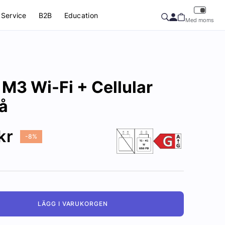
Service
B2B
Education
Med moms
1 M3 Wi-Fi + Cellular
å
kr
-8%
LÄGG I VARUKORGEN