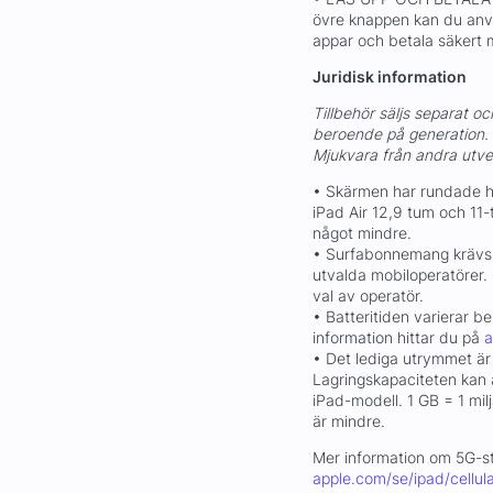
övre knappen kan du använd
appar och betala säkert
Juridisk information
Tillbehör säljs separat oc
beroende på generation.
Mjukvara från andra utvec
• Skärmen har rundade h
iPad Air 12,9 tum och 11-
något mindre.
• Surfabonnemang krävs. 
utvalda mobiloperatörer. 
val av operatör.
• Batteritiden varierar 
information hittar du på
a
• Det lediga utrymmet är
Lagringskapaciteten kan 
iPad-modell. 1 GB = 1 mil
är mindre.
Mer information om 5G-s
apple.com/se/ipad/cellula