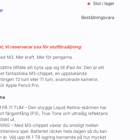
Slut i lager
er
Beställningsvara
 Vi reserverar oss för slutförsäljning
med M3. Mer kraft. Mer för pengarna.
ättre tillfälle att byta upp sig till iPad Air. Den är ett
det fantastiska M3-chippet, en uppslukande
ntingen 13 tum eller 11 tum, avancerade kameror,
ör Apple Pencil Pro.
rna
PÅ 11 TUM – Den snygga Liquid Retina-skärmen har
rt färgomfång (P3), True Tone och ultralåg reflektans
tiskt ut.
G – Med M3-chippet växlar du smidigt mellan
ikintensiva spel. Batteriet räcker hela dagen så du kan
 är. Välj upp till 1 TB lagring beroende på hur mycket