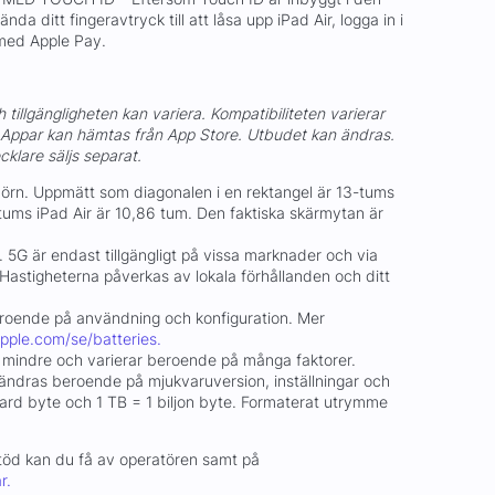
a ditt fingeravtryck till att låsa upp iPad Air, logga in i
 med Apple Pay.
h tillgängligheten kan variera. Kompatibiliteten varierar
 Appar kan hämtas från App Store. Utbudet kan ändras.
klare säljs separat.
örn. Uppmätt som diagonalen i en rektangel är 13-tums
tums iPad Air är 10,86 tum. Den faktiska skärmytan är
5G är endast tillgängligt på vissa marknader och via
Hastigheterna påverkas av lokala förhållanden och ditt
beroende på användning och konfiguration. Mer
pple.com/se/batteries.
 mindre och varierar beroende på många faktorer.
ändras beroende på mjukvaruversion, inställningar och
jard byte och 1 TB = 1 biljon byte. Formaterat utrymme
töd kan du få av operatören samt på
r.