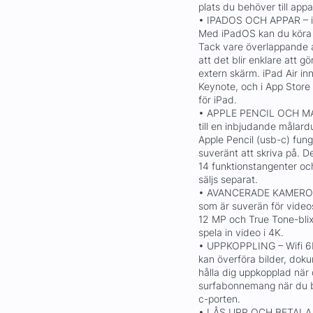
plats du behöver till appa
• IPADOS OCH APPAR – iP
Med iPadOS kan du köra f
Tack vare överlappande a
att det blir enklare att g
extern skärm. iPad Air i
Keynote, och i App Store 
för iPad.
• APPLE PENCIL OCH MAG
till en inbjudande målard
Apple Pencil (usb-c) fung
suveränt att skriva på. D
14 funktionstangenter oc
säljs separat.
• AVANCERADE KAMEROR –
som är suverän för video
12 MP och True Tone-blixt
spela in video i 4K.
• UPPKOPPLING – Wifi 6E
kan överföra bilder, dok
hålla dig uppkopplad när du
surfabonnemang när du be
c-porten.
• LÅS UPP OCH BETALA M