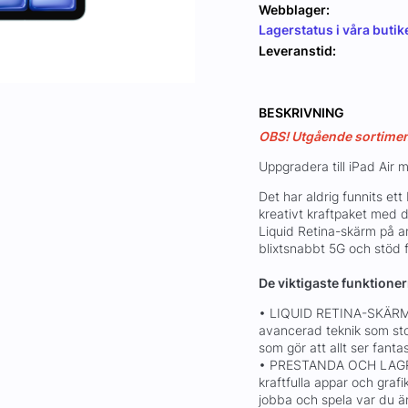
Webblager:
Lagerstatus i våra butik
Leveranstid:
BESKRIVNING
OBS! Utgående sortiment,
Uppgradera till iPad Air 
Det har aldrig funnits ett b
kreativt kraftpaket med 
Liquid Retina-skärm på a
blixtsnabbt 5G och stöd f
De viktigaste funktione
• LIQUID RETINA-SKÄRM 
avancerad teknik som sto
som gör att allt ser fantas
• PRESTANDA OCH LAGRIN
kraftfulla appar och graf
jobba och spela var du än