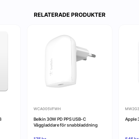
RELATERADE PRODUKTER
WCA005VFWH
MW2G3
3
Belkin 30W PD PPS USB-C
Apple 
Väggladdare för snabbladdning
175
kr
545
kr