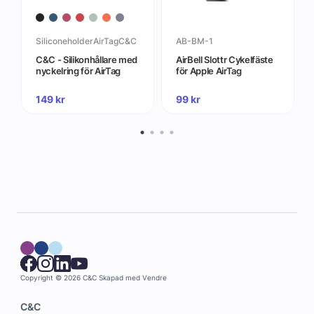
SiliconeholderAirTagC&C
AB-BM-1
C&C - Silikonhållare med
AirBell Slottr Cykelfäste
nyckelring för AirTag
för Apple AirTag
149
kr
99
kr
Copyright © 2026 C&C
Skapad med
Vendre
C&C