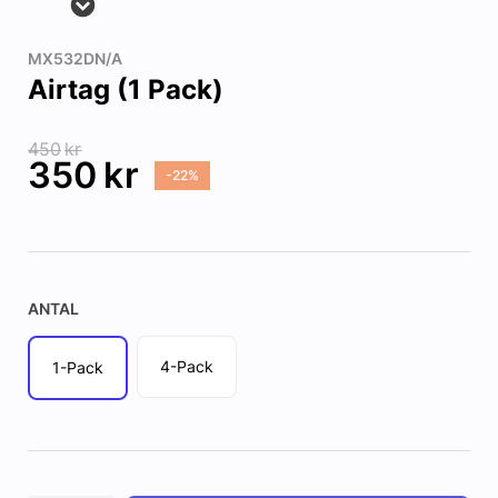
MX532DN/A
Airtag (1 Pack)
450
kr
350
kr
-22%
ANTAL
4-Pack
1-Pack