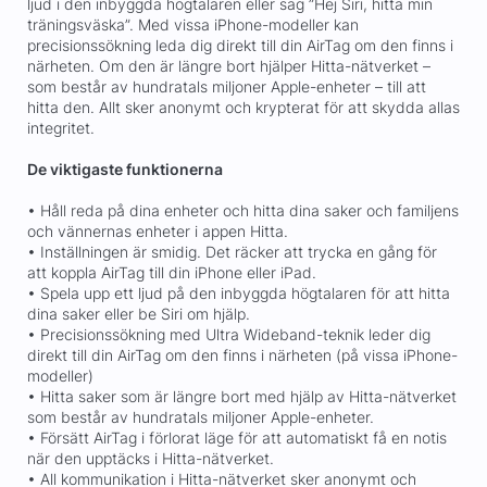
ljud i den inbyggda högtalaren eller säg ”Hej Siri, hitta min
träningsväska”. Med vissa iPhone-modeller kan
precisionssökning leda dig direkt till din AirTag om den finns i
närheten. Om den är längre bort hjälper Hitta-nätverket –
som består av hundratals miljoner Apple-enheter – till att
hitta den. Allt sker anonymt och krypterat för att skydda allas
integritet.
De viktigaste funktionerna
• Håll reda på dina enheter och hitta dina saker och familjens
och vännernas enheter i appen Hitta.
• Inställningen är smidig. Det räcker att trycka en gång för
att koppla AirTag till din iPhone eller iPad.
• Spela upp ett ljud på den inbyggda högtalaren för att hitta
dina saker eller be Siri om hjälp.
• Precisionssökning med Ultra Wideband-teknik leder dig
direkt till din AirTag om den finns i närheten (på vissa iPhone-
modeller)
• Hitta saker som är längre bort med hjälp av Hitta-nätverket
som består av hundratals miljoner Apple-enheter.
• Försätt AirTag i förlorat läge för att automatiskt få en notis
när den upptäcks i Hitta-nätverket.
• All kommunikation i Hitta-nätverket sker anonymt och