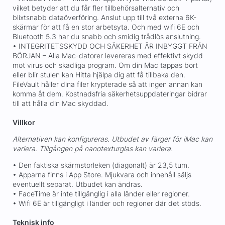
vilket betyder att du får fler tillbehörsalternativ och
blixtsnabb dataöverföring. Anslut upp till två externa 6K-
skärmar för att få en stor arbetsyta. Och med wifi 6E och
Bluetooth 5.3 har du snabb och smidig trådlös anslutning.
• INTEGRITETSSKYDD OCH SÄKERHET ÄR INBYGGT FRÅN
BÖRJAN – Alla Mac-datorer levereras med effektivt skydd
mot virus och skadliga program. Om din Mac tappas bort
eller blir stulen kan Hitta hjälpa dig att få tillbaka den.
FileVault håller dina filer krypterade så att ingen annan kan
komma åt dem. Kostnadsfria säkerhetsuppdateringar bidrar
till att hålla din Mac skyddad.
Villkor
Alternativen kan konfigureras. Utbudet av färger för iMac kan
variera.
Tillgången på nanotexturglas kan variera.
• Den faktiska skärmstorleken (diagonalt) är 23,5 tum.
• Apparna finns i App Store. Mjukvara och innehåll säljs
eventuellt separat. Utbudet kan ändras.
• FaceTime är inte tillgänglig i alla länder eller regioner.
• Wifi 6E är tillgängligt i länder och regioner där det stöds.
Teknisk info