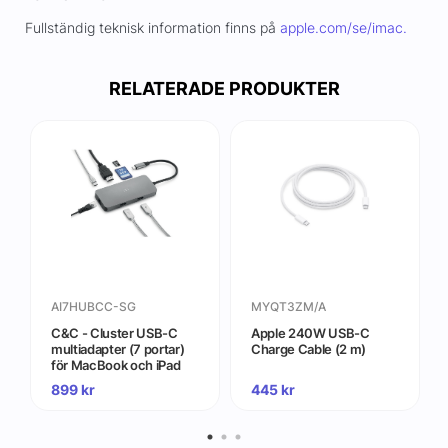
Fullständig teknisk information finns på
apple.com/se/imac.
RELATERADE PRODUKTER
AI7HUBCC-SG
MYQT3ZM/A
C&C - Cluster USB-C
Apple 240W USB-C
multiadapter (7 portar)
Charge Cable (2 m)
för MacBook och iPad
899
kr
445
kr