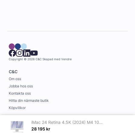
Copyright © 2026 C&C
Skapad med
Vendre
C&C
Om oss
Jobba hos oss
Kontakta oss
Hitta din närmaste butik
Köpvillkor
Information
iMac 24 Retina 4.5K (2024) M4 10-core CPU, 10-core GPU/24GB/512GB SSD Silver
Leverans och betalning
28 195
kr