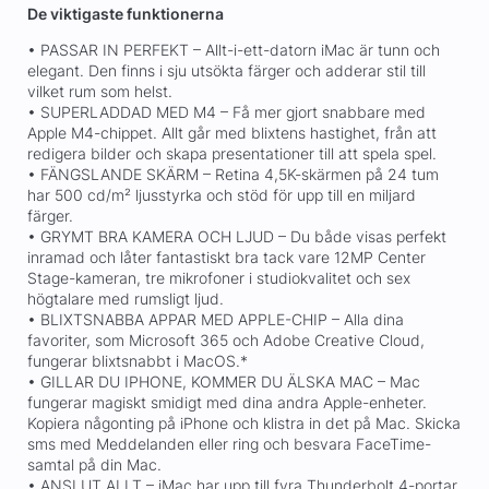
De viktigaste funktionerna
• PASSAR IN PERFEKT – Allt-i-ett-datorn iMac är tunn och
elegant. Den finns i sju utsökta färger och adderar stil till
vilket rum som helst.
• SUPERLADDAD MED M4 – Få mer gjort snabbare med
Apple M4-chippet. Allt går med blixtens hastighet, från att
redigera bilder och skapa presentationer till att spela spel.
• FÄNGSLANDE SKÄRM – Retina 4,5K-skärmen på 24 tum
har 500 cd/m² ljusstyrka och stöd för upp till en miljard
färger.
• GRYMT BRA KAMERA OCH LJUD – Du både visas perfekt
inramad och låter fantastiskt bra tack vare 12MP Center
Stage-kameran, tre mikrofoner i studiokvalitet och sex
högtalare med rumsligt ljud.
• BLIXTSNABBA APPAR MED APPLE-CHIP – Alla dina
favoriter, som Microsoft 365 och Adobe Creative Cloud,
fungerar blixtsnabbt i MacOS.*
• GILLAR DU IPHONE, KOMMER DU ÄLSKA MAC – Mac
fungerar magiskt smidigt med dina andra Apple-enheter.
Kopiera någonting på iPhone och klistra in det på Mac. Skicka
sms med Meddelanden eller ring och besvara FaceTime-
samtal på din Mac.
• ANSLUT ALLT – iMac har upp till fyra Thunderbolt 4-portar,