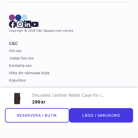
Copyright © 2026 C&C
Skapad med
Vendre
C&C
Om oss
Jobba hos oss
Kontakta oss
Hitta din närmaste butik
Köpvillkor
Information
Decoded Leather Wallet Case för iPhone Plus 14 Brun
Leverans och betalning
299
kr
Cookies
RESERVERA I BUTIK
LÄGG I VARUKORG
Personuppgiftspolicy