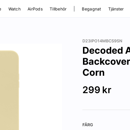
|
e
Watch
AirPods
Tillbehör
Begagnat
Tjänster
D23IPO14MBCS9SN
Decoded An
Backcover
Corn
299
kr
FÄRG