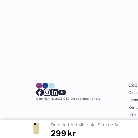
C&C
Om o
Copyright © 2026 C&C
Skapad med
Vendre
Jobba
Konta
Hitta
Köpvi
Decoded AntiMicrobial Silicone Backcover iPhone 14 Plus Sweet Corn
299
kr