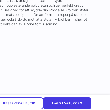
inimalistisk design och maximalt skydd.
ad av högpresterande polyuretan och ger perfekt grepp
r. Designad för att skydda din iPhone 14 Pro från stötar
 minimal upphöjd ram för att förhindra repor på skärmen.
ger också skydd mot lätta stötar. Mikrofiberfinishen på
 att baksidan av iPhone förblir som ny.
RESERVERA I BUTIK
LÄGG I VARUKORG