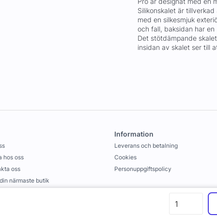
Pro är designat med en m
Silikonskalet är tillverk
med en silkesmjuk exteriö
och fall, baksidan har en
Det stötdämpande skalet 
insidan av skalet ser till
Information
ss
Leverans och betalning
 hos oss
Cookies
kta oss
Personuppgiftspolicy
 din närmaste butik
llkor