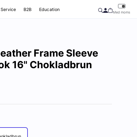
Service
B2B
Education
Med moms
eather Frame Sleeve
ok 16" Chokladbrun
hokladbrun