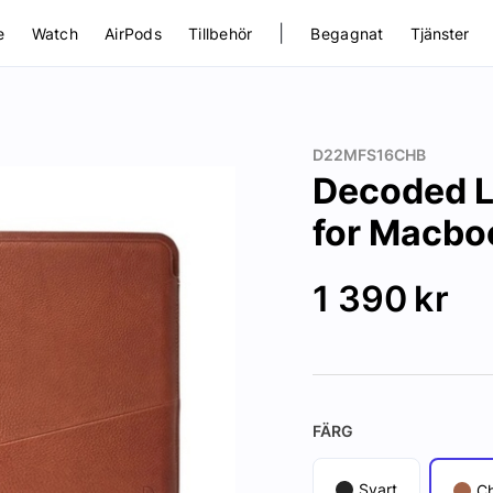
|
e
Watch
AirPods
Tillbehör
Begagnat
Tjänster
D22MFS16CHB
Decoded L
for Macbo
1 390
kr
FÄRG
Svart
C