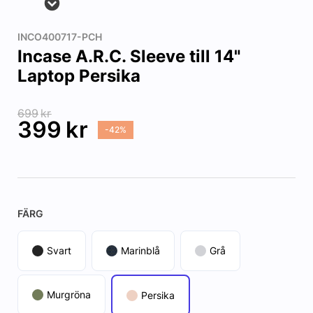
INCO400717-PCH
Incase A.R.C. Sleeve till 14"
Laptop Persika
699
kr
399
kr
-42%
FÄRG
Svart
Marinblå
Grå
Murgröna
Persika