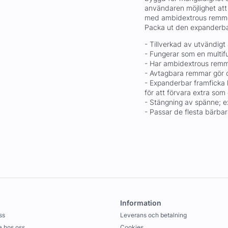
användaren möjlighet att
med ambidextrous remmont
Packa ut den expanderbar
- Tillverkad av utvändig
- Fungerar som en multifu
- Har ambidextrous remm
- Avtagbara remmar gör de
- Expanderbar framficka 
för att förvara extra som 
- Stängning av spänne; ex
- Passar de flesta bärbara
Information
ss
Leverans och betalning
 hos oss
Cookies