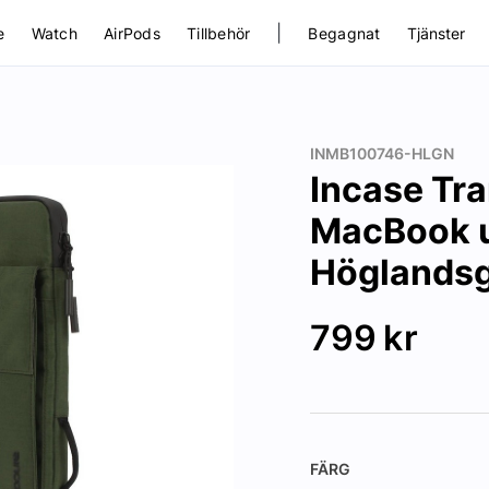
|
e
Watch
AirPods
Tillbehör
Begagnat
Tjänster
INMB100746-HLGN
Incase Tran
MacBook up
Höglands
799
kr
FÄRG