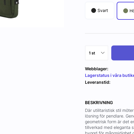
Svart
H
Webblager:
Lagerstatus i våra butik
Leveranstid:
BESKRIVNING
Där utilitaristisk stil mö
lösning för pendlare. Ge
geometrisk form är det 
tillverkad med eleganta s
byggd för mångsidighet o