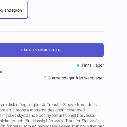
öglandsgrön
LÄGG I VARUKORGEN
Finns i lager
er
2-3 arbetsdagar från webblager
ter praktisk mångsidighet är Transfer Sleeve framtidens
nom att integrera moderna designprinciper med
en mycket skyddande och hyperfunktionell bärväska
nickerier och förstklassig hårdvara. Transfer Sleeve är
ch fungerar som en hybridsele/sleeve-lösning, vilket ger