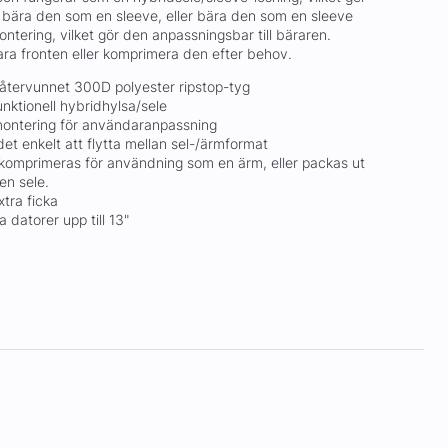
 bära den som en sleeve, eller bära den som en sleeve
ering, vilket gör den anpassningsbar till bäraren.
a fronten eller komprimera den efter behov.
t återvunnet 300D polyester ripstop-tyg
nktionell hybridhylsa/sele
ontering för användaranpassning
t enkelt att flytta mellan sel-/ärmformat
komprimeras för användning som en ärm, eller packas ut
en sele.
tra ficka
 datorer upp till 13"