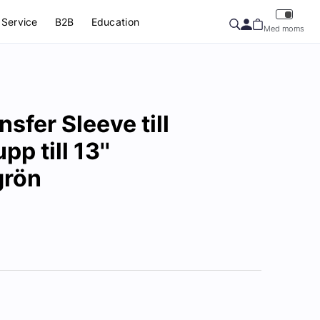
Service
B2B
Education
Med moms
sfer Sleeve till
p till 13''
grön