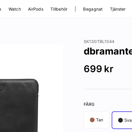
|
e
Watch
AirPods
Tillbehör
Begagnat
Tjänster
SK13GTBL1544
dbramante
699
kr
FÄRG
Tan
Sva