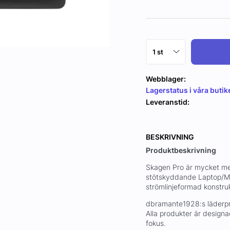
Webblager:
Lagerstatus i våra butik
Leveranstid:
BESKRIVNING
Produktbeskrivning
Skagen Pro är mycket mer 
stötskyddande Laptop/Ma
strömlinjeformad konstru
dbramante1928:s läderpro
Alla produkter är designa
fokus.