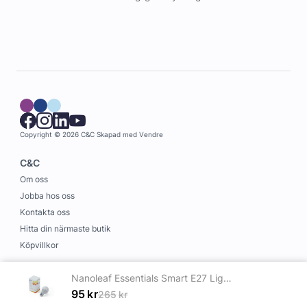
Copyright © 2026 C&C
Skapad med
Vendre
C&C
Om oss
Jobba hos oss
Kontakta oss
Hitta din närmaste butik
Köpvillkor
Information
Nanoleaf Essentials Smart E27 Light Bulb 1 Pack
Leverans och betalning
95
kr
265
kr