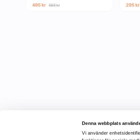
495
kr
295
kr
565
kr
Denna webbplats använde
Vi använder enhetsidentifie
C&C