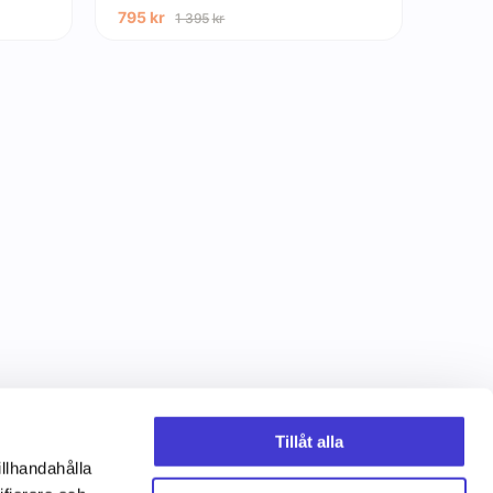
795
kr
1 395
kr
Tillåt alla
illhandahålla