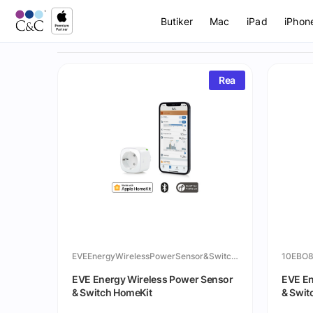
Butiker
Mac
iPad
iPhon
Rea
EVEEnergyWirelessPowerSensor&SwitchHomeKit
10EBO
EVE Energy Wireless Power Sensor
EVE En
& Switch HomeKit
& Swit