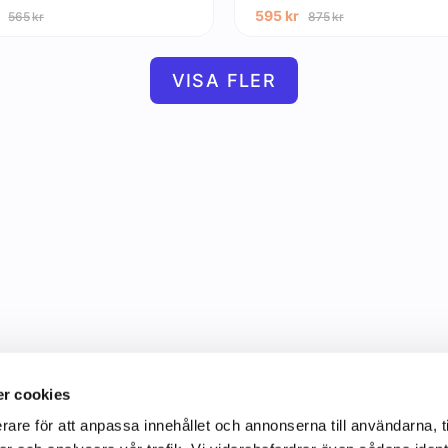
595
kr
565
kr
875
kr
VISA FLER
r cookies
rare för att anpassa innehållet och annonserna till användarna, t
Information