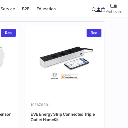
Service
B2B
Education
Med moms
Rea
Rea
10EAZ8301
Sensor
EVE Energy Strip Connected Triple
Outlet HomeKit