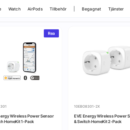
|
e
Watch
AirPods
Tillbehör
Begagnat
Tjänster
Rea
8301
10EBO8301-2X
ergy Wireless Power Sensor
EVE Energy Wireless Power 
ch HomeKit 1-Pack
& Switch HomeKit 2-Pack