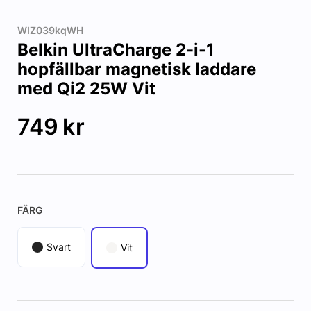
WIZ039kqWH
Belkin UltraCharge 2-i-1
hopfällbar magnetisk laddare
med Qi2 25W Vit
749
kr
FÄRG
Svart
Vit