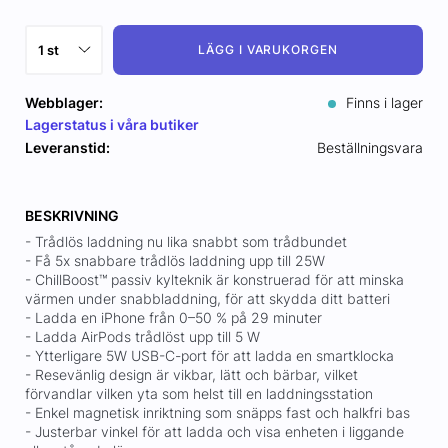
LÄGG I VARUKORGEN
Webblager:
Finns i lager
Lagerstatus i våra butiker
Leveranstid:
Beställningsvara
BESKRIVNING
- Trådlös laddning nu lika snabbt som trådbundet
- Få 5x snabbare trådlös laddning upp till 25W
- ChillBoost™ passiv kylteknik är konstruerad för att minska
värmen under snabbladdning, för att skydda ditt batteri
- Ladda en iPhone från 0–50 % på 29 minuter
- Ladda AirPods trådlöst upp till 5 W
- Ytterligare 5W USB-C-port för att ladda en smartklocka
- Resevänlig design är vikbar, lätt och bärbar, vilket
förvandlar vilken yta som helst till en laddningsstation
- Enkel magnetisk inriktning som snäpps fast och halkfri bas
- Justerbar vinkel för att ladda och visa enheten i liggande