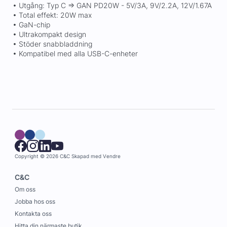
• Utgång: Typ C => GAN PD20W - 5V/3A, 9V/2.2A, 12V/1.67A
• Total effekt: 20W max
• GaN-chip
• Ultrakompakt design
• Stöder snabbladdning
• Kompatibel med alla USB-C-enheter
Copyright © 2026 C&C
Skapad med
Vendre
C&C
Om oss
Jobba hos oss
Kontakta oss
Hitta din närmaste butik