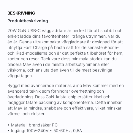
BESKRIVNING
Produktbeskrivning
20W GaN USB-C väggladdare är perfekt för att snabbt och
enkelt ladda dina favoritenheter i trånga utrymmen, var du
än är. Denna ultrakompakta väggladdare är designad för att
utnyttja Fast Charge på bästa sätt för de senaste iPhone-
och iPad-modellerna och är det perfekta tillbehöret för hem,
kontor och resor. Tack vare dess minimala storlek kan du
placera Mav även i de minsta arbetsutrymmena eller
väskorna, och ansluta den även till de mest besvärliga
vägguttagen.
Byggd med avancerade material, aiino Mav kommer med en
avancerad teknik som förhindrar överhettning och
överladdning. Dess GaN-kristallchip ersätter kisel och
möjliggör tätare packning av komponenterna. Detta innebär
att Mav är mindre, snabbare och effektivare, vilket minskar
värme- och elrisker.
• Material: brandsäker PC
• Ingång: 100V-240V ~ 50-60Hz, 0,5A