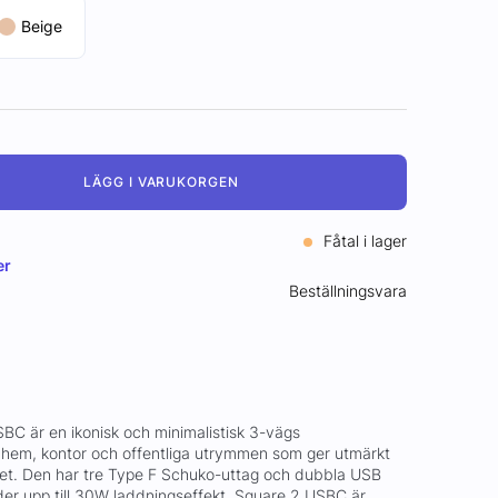
Beige
LÄGG I VARUKORGEN
Fåtal i lager
er
Beställningsvara
BC är en ikonisk och minimalistisk 3-vägs
 hem, kontor och offentliga utrymmen som ger utmärkt
et. Den har tre Type F Schuko-uttag och dubbla USB
er upp till 30W laddningseffekt. Square 2 USBC är