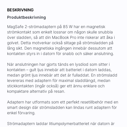
BESKRIVNING
Produktbeskrivning
MagSafe 2-strömadaptern på 85 W har en magnetisk
strömkontakt som enkelt lossnar om någon skulle snubbla
över sladden, så att din MacBook Pro inte riskerar att åka i
golvet. Detta motverkar också slitage på strömsladden på
lång sikt. Den magnetiska ingången innebär dessutom att
kontakten styrs in i datorn för snabb och säker anslutning.
När anslutningen har gjorts tänds en lysdiod som sitter i
kontakten – gult ljus innebär att batteriet i datorn laddas,
medan grönt ljus innebär att det är fulladdat. En strömsladd
levereras med adaptern för maximal sladdlängd, medan
stickkontakten (ingår också) ger ett ännu enklare och
kompaktare alternativ på resan.
Adaptern har utformats som ett perfekt resetillbehör med en
smart design där strömsladden kan lindas runt adaptern för
enkel förvaring.
Strömadaptern laddar litiumpolymerbatteriet när datorn är