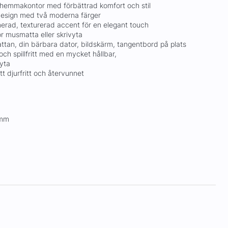
er hemmakontor med förbättrad komfort och stil
design med två moderna färger
nerad, texturerad accent för en elegant touch
ör musmatta eller skrivyta
mattan, din bärbara dator, bildskärm, tangentbord på plats
 och spillfritt med en mycket hållbar,
 yta
tt djurfritt och återvunnet
9mm