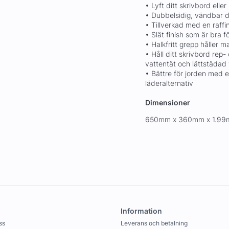
• Lyft ditt skrivbord ell
• Dubbelsidig, vändbar 
• Tillverkad med en raffi
• Slät finish som är bra f
• Halkfritt grepp håller 
• Håll ditt skrivbord rep-
vattentät och lättstädad
• Bättre för jorden med e
läderalternativ
Dimensioner
650mm x 360mm x 1.9
Information
ss
Leverans och betalning