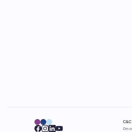
C&C
Om o