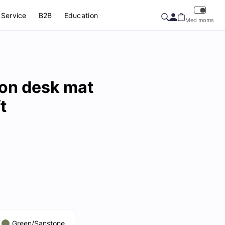
Service
B2B
Education
Med moms
ion desk mat
t
Green/Sanstone