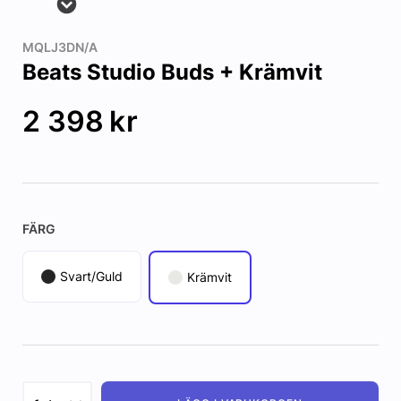
MQLJ3DN/A
Beats Studio Buds + Krämvit
2 398
kr
FÄRG
Svart/Guld
Krämvit