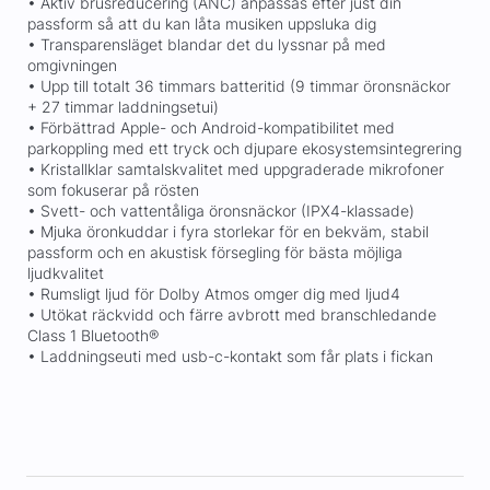
• Aktiv brusreducering (ANC) anpassas efter just din
passform så att du kan låta musiken uppsluka dig
• Transparensläget blandar det du lyssnar på med
omgivningen
• Upp till totalt 36 timmars batteritid (9 timmar öronsnäckor
+ 27 timmar laddningsetui)
• Förbättrad Apple- och Android-kompatibilitet med
parkoppling med ett tryck och djupare ekosystemsintegrering
• Kristallklar samtalskvalitet med uppgraderade mikrofoner
som fokuserar på rösten
• Svett- och vattentåliga öronsnäckor (IPX4-klassade)
• Mjuka öronkuddar i fyra storlekar för en bekväm, stabil
passform och en akustisk försegling för bästa möjliga
ljudkvalitet
• Rumsligt ljud för Dolby Atmos omger dig med ljud4
• Utökat räckvidd och färre avbrott med branschledande
Class 1 Bluetooth®
• Laddningseuti med usb-c-kontakt som får plats i fickan