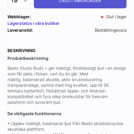
LÄGG I VARUKORGEN
Webblager:
Slut i lager
Lagerstatus i våra butiker
Leveranstid:
Beställningsvara
BESKRIVNING
Produktbeskrivning
Beats Studio Buds + ger mäktigt, förstklassigt ljud i en design
som får plats i fickan, vart du än går. Med
mäktig, balanserad akustik, aktiv brusreducering,
transparensläge, samtal med hög kvalitet, upp till 36
timmars batteritid1, förbättrad Apple- och Android-
kompatibilitet och fyra olika öronkuddar för bekväm
passform och suveränt ljud.
De viktigaste funktionerna
• Upplev mäktigt, balanserat ljud från Beats skräddarsydda
akustiska plattform