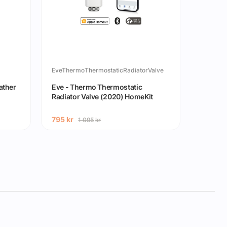
EveThermoThermostaticRadiatorValve
10EBK8
ather
Eve - Thermo Thermostatic
Eve - 
Radiator Valve (2020) HomeKit
Video
795
kr
1 095
k
1 095
kr