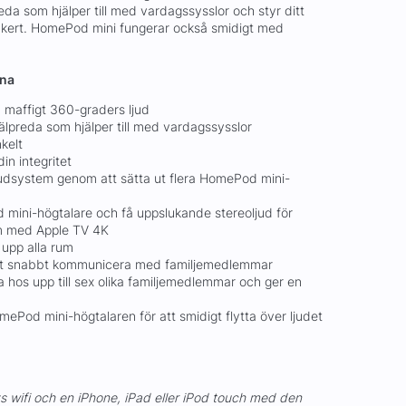
lpreda som hjälper till med vardagssysslor och styr ditt
äkert. HomePod mini fungerar också smidigt med
rna
 maffigt 360-graders ljud
 hjälpreda som hjälper till med vardagssysslor
kelt
in integritet
judsystem genom att sätta ut flera HomePod mini-
mini-högtalare och få uppslukande stereoljud för
am med Apple TV 4K
 upp alla rum
att snabbt kommunicera med familjemedlemmar
na hos upp till sex olika familjemedlemmar och ger en
mePod mini-högtalaren för att smidigt flytta över ljudet
s wifi och en iPhone, iPad eller iPod touch med den