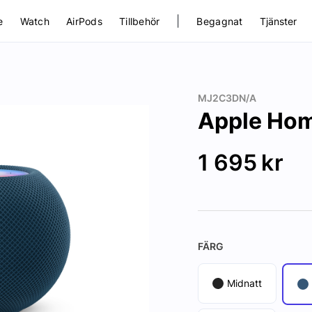
|
e
Watch
AirPods
Tillbehör
Begagnat
Tjänster
MJ2C3DN/A
Apple Hom
1 695
kr
FÄRG
Midnatt