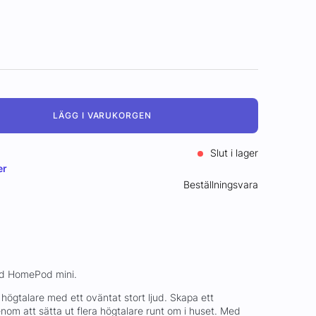
LÄGG I VARUKORGEN
Slut i lager
er
Beställningsvara
ed HomePod mini.
högtalare med ett oväntat stort ljud. Skapa ett
om att sätta ut flera högtalare runt om i huset. Med