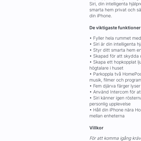
Siri, din intelligenta hjä
smarta hem privat och s
din iPhone.
De viktigaste funktione
• Fyller hela rummet med
• Siri är din intelligenta
• Styr ditt smarta hem en
• Skapad för att skydda d
• Skapa ett hopkopplat l
högtalare i huset
• Parkoppla två HomePod 
musik, filmer och progr
• Fem djärva färger lyser
• Använd Intercom för 
• Siri känner igen röster
personlig upplevelse
• Håll din iPhone nära Ho
mellan enheterna
Villkor
För att komma igång kräv