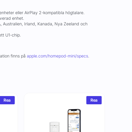
nheter eller AirPlay 2-kompatibla högtalare.
verad enhet.
A, Australien, Irland, Kanada, Nya Zeeland och
tt U1-chip.
mation finns på
apple.com/homepod-mini/specs
.
Rea
Rea