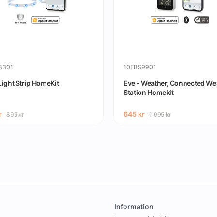
8301
10EBS9901
Light Strip HomeKit
Eve - Weather, Connected We
Station Homekit
r
645
kr
895
kr
1 095
kr
Information