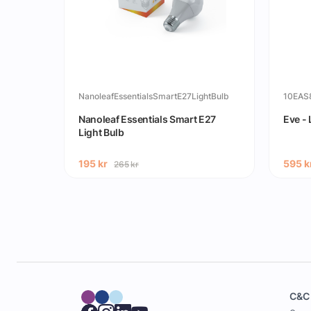
NanoleafEssentialsSmartE27LightBulb
10EAS
ter
Nanoleaf Essentials Smart E27
Eve - 
Light Bulb
195
kr
595
k
265
kr
C&C