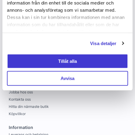
VISA FLER
information från din enhet till de sociala medier och
annons- och analysföretag som vi samarbetar med.
Dessa kan i sin tur kombinera informationen med annan
information som du har tillhandahållit eller som de har
samlat in när du har använt deras tjänster.
Visa detaljer
Tillåt alla
Copyright © 2026 C&C
Skapad med
Vendre
C&C
Avvisa
Om oss
Jobba hos oss
Kontakta oss
Hitta din närmaste butik
Köpvillkor
Information
Leverans och betalning