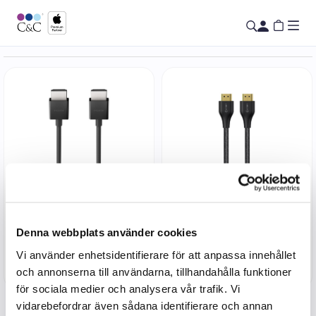
AV10175BT2MBKV2
ES606013
Denna webbplats använder cookies
Belkin Ultra High Speed 8K
eSTUFF HDMI 2.1 Cable 8K
HDMI 2.1, 8K@60HZ eller
1m
Vi använder enhetsidentifierare för att anpassa innehållet
4K@120HZ - 2m
och annonserna till användarna, tillhandahålla funktioner
399
kr
99
kr
för sociala medier och analysera vår trafik. Vi
vidarebefordrar även sådana identifierare och annan