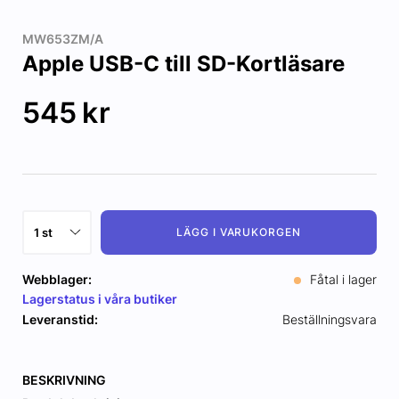
MW653ZM/A
Apple USB-C till SD-Kortläsare
545
kr
LÄGG I VARUKORGEN
Webblager:
Fåtal i lager
Lagerstatus i våra butiker
Leveranstid:
Beställningsvara
BESKRIVNING