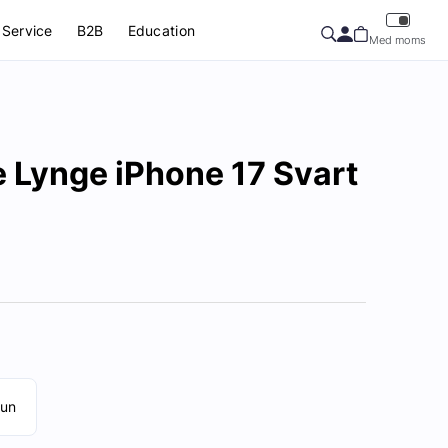
Service
B2B
Education
Med moms
 Lynge iPhone 17 Svart
run