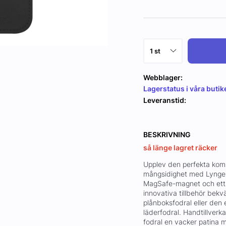
Webblager:
Lagerstatus i våra butik
Leveranstid:
BESKRIVNING
så länge lagret räcker
Upplev den perfekta komb
mångsidighet med Lynge 
MagSafe-magnet och ett 
innovativa tillbehör bek
plånboksfodral eller den
läderfodral. Handtillverk
fodral en vacker patina me