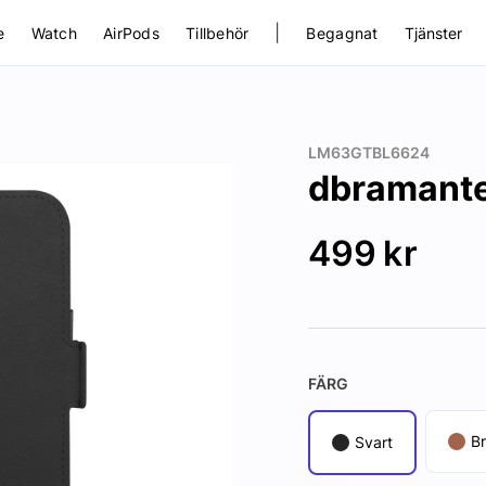
|
e
Watch
AirPods
Tillbehör
Begagnat
Tjänster
LM63GTBL6624
dbramante
499
kr
FÄRG
B
Svart