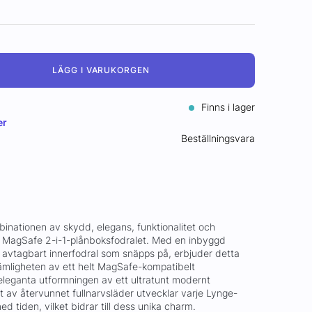
LÄGG I VARUKORGEN
Finns i lager
er
Beställningsvara
inationen av skydd, elegans, funktionalitet och
MagSafe 2-i-1-plånboksfodralet. Med en inbyggd
avtagbart innerfodral som snäpps på, erbjuder detta
vämligheten av ett helt MagSafe-kompatibelt
 eleganta utformningen av ett ultratunt modernt
at av återvunnet fullnarvsläder utvecklar varje Lynge-
d tiden, vilket bidrar till dess unika charm.