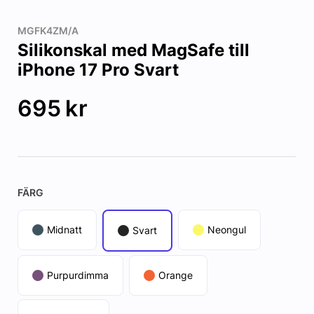
MGFK4ZM/A
Silikonskal med MagSafe till
iPhone 17 Pro Svart
695
kr
FÄRG
Midnatt
Neongul
Svart
Purpurdimma
Orange