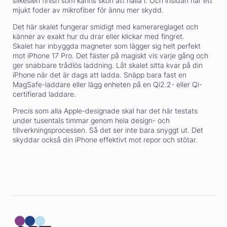
silkeslen finish som känns skön att hålla i. Och insidan har ett
mjukt foder av mikrofiber för ännu mer skydd.
Det här skalet fungerar smidigt med kamerareglaget och
känner av exakt hur du drar eller klickar med fingret.
Skalet har inbyggda magneter som lägger sig helt perfekt
mot iPhone 17 Pro. Det fäster på magiskt vis varje gång och
ger snabbare trådlös laddning. Låt skalet sitta kvar på din
iPhone när det är dags att ladda. Snäpp bara fast en
MagSafe-laddare eller lägg enheten på en Qi2.2- eller Qi-
certifierad laddare.
Precis som alla Apple-designade skal har det här testats
under tusentals timmar genom hela design- och
tillverkningsprocessen. Så det ser inte bara snyggt ut. Det
skyddar också din iPhone effektivt mot repor och stötar.