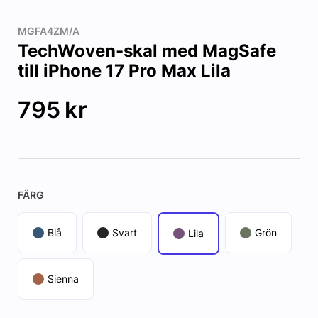
MGFA4ZM/A
TechWoven-skal med MagSafe
till iPhone 17 Pro Max Lila
795
kr
FÄRG
Blå
Svart
Grön
Lila
Sienna