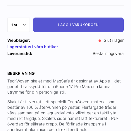
LÄGG I VARUKORGEN
Webblager:
Slut i lager
Lagerstatus i våra butiker
Leveranstid:
Beställningsvara
BESKRIVNING
TechWoven-skalet med MagSafe är designat av Apple – det
ger ett bra skydd för din iPhone 17 Pro Max och lämnar
utrymme för din personliga stil.
Skalet är tillverkat i ett speciellt TechWoven-material som
består av 100 % återvunnen polyester. Flerfärgade trådar
vävs samman på en jaquardvävstol vilket ger en taktil yta
med rikt färgdjup. Skalets sidor har ett lätt texturerat TPU-
överdag för säkrare grepp. De förfinade knapparna i
anodiserat aluminium ger direkt feedback.