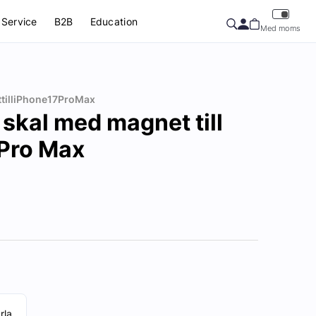
Service
B2B
Education
Med moms
tilliPhone17ProMax
 skal med magnet till
 Pro Max
rla