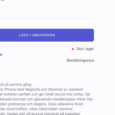
LÄGG I VARUKORGEN
Slut i lager
er
Beställningsvara
rat på samma gång
för iPhone med MagSafe och tillverkat av resistent
 enheten perfekt och ger totalt skydd mot stötar, fall
tikerade koncept och glänsande metallknappar hittar Olly
llan prestanda och elegans. Dess silkeslena finish
lse oöverträffad, vilket säkerställer maximal
het, medan det ultratunna mönstret på baksidan