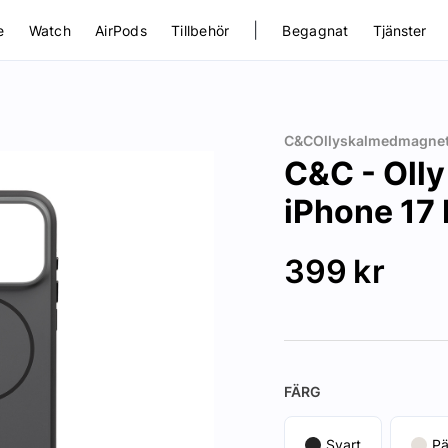
|
e
Watch
AirPods
Tillbehör
Begagnat
Tjänster
C&COllyskalmedmagnet
C&C - Olly
iPhone 17
399
kr
FÄRG
Svart
Pä