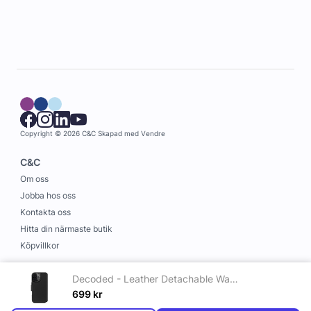
Copyright © 2026 C&C
Skapad med
Vendre
C&C
Om oss
Jobba hos oss
Kontakta oss
Hitta din närmaste butik
Köpvillkor
Information
Decoded - Leather Detachable Wallet till iPhone 16 Svart
Leverans och betalning
699
kr
Cookies