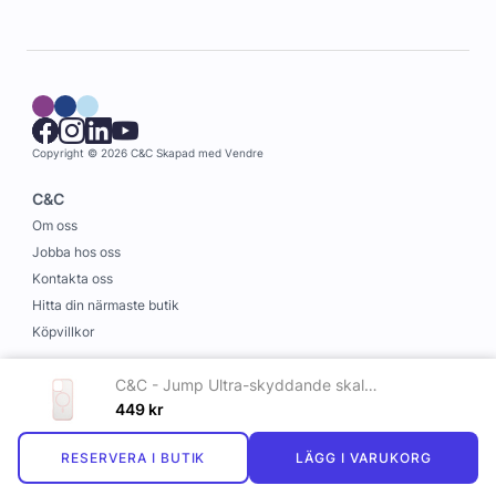
Copyright © 2026 C&C
Skapad med
Vendre
C&C
Om oss
Jobba hos oss
Kontakta oss
Hitta din närmaste butik
Köpvillkor
Information
C&C - Jump Ultra-skyddande skal med magnet till iPhone 16 Rosa
Leverans och betalning
449
kr
Cookies
RESERVERA I BUTIK
LÄGG I VARUKORG
Personuppgiftspolicy