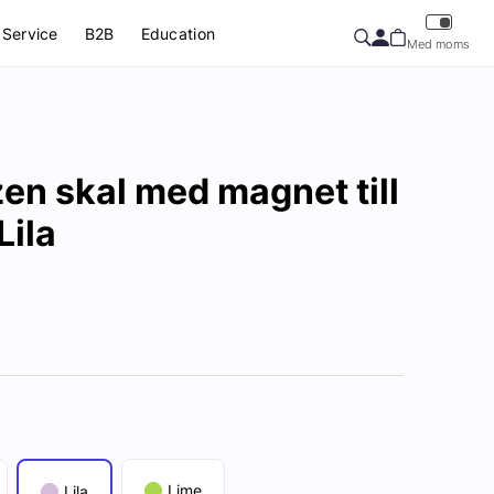
Service
B2B
Education
Med moms
en skal med magnet till
Lila
Lime
Lila