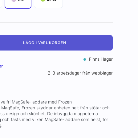
LÄGG I VARUKORGEN
Finns i lager
er
2-3 arbetsdagar från webblager
ll valfri MagSafe-laddare med Frozen
 MagSafe, Frozen skyddar enheten helt från stötar och
dess design och skönhet. De inbyggda magneterna
ng och fästs med vilken MagSafe-laddare som helst, för
g.