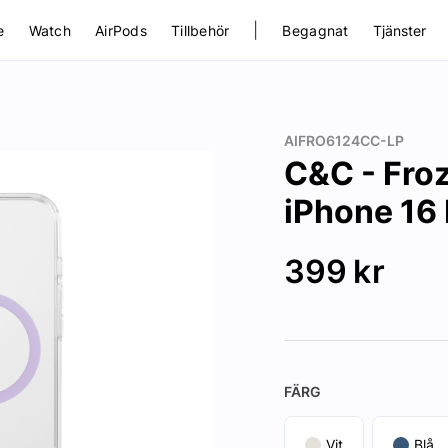
|
e
Watch
AirPods
Tillbehör
Begagnat
Tjänster
AIFRO6124CC-LP
C&C - Froz
iPhone 16 
399
kr
FÄRG
Vit
Blå