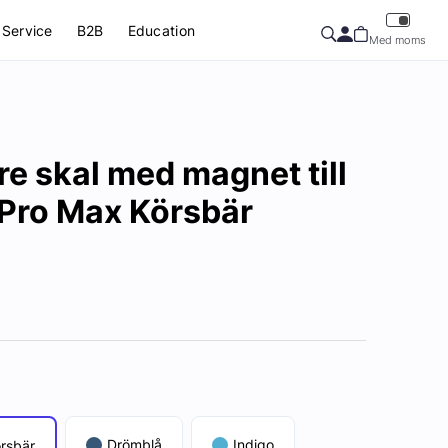
Service
B2B
Education
Med moms
re skal med magnet till
 Pro Max Körsbär
Drömblå
Indigo
rsbär