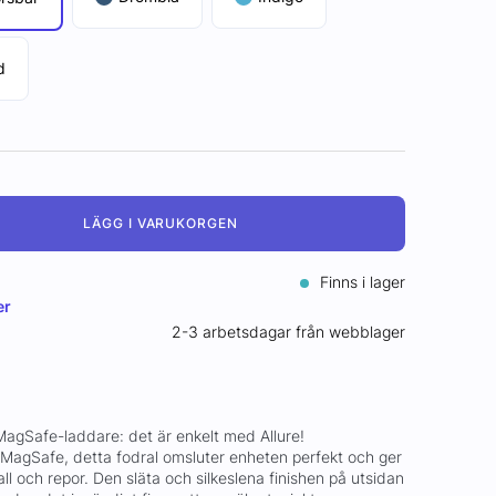
d
LÄGG I VARUKORGEN
Finns i lager
er
2-3 arbetsdagar från webblager
i MagSafe-laddare: det är enkelt med Allure!
MagSafe, detta fodral omsluter enheten perfekt och ger
all och repor. Den släta och silkeslena finishen på utsidan