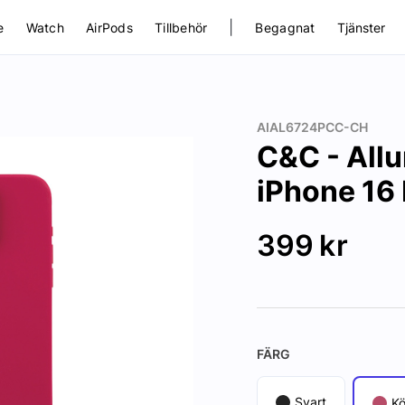
|
e
Watch
AirPods
Tillbehör
Begagnat
Tjänster
AIAL6724PCC-CH
C&C - Allu
iPhone 16
399
kr
FÄRG
Svart
Kö