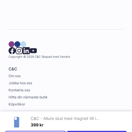
Copyright © 2026 C&C
Skapad med
Vendre
C&C
Om oss
Jobba hos oss
Kontakta oss
Hitta din närmaste butik
Köpvillkor
Information
C&C - Allure skal med magnet till iPhone 16 Pro Max Indigo
Leverans och betalning
399
kr
Cookies