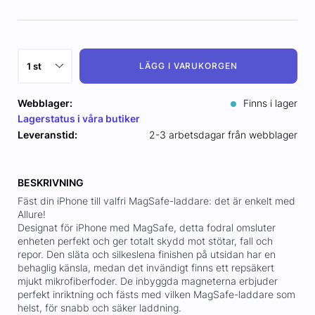
LÄGG I VARUKORGEN
Webblager:
Finns i lager
Lagerstatus i våra butiker
Leveranstid:
2-3 arbetsdagar från webblager
BESKRIVNING
Fäst din iPhone till valfri MagSafe-laddare: det är enkelt med
Allure!
Designat för iPhone med MagSafe, detta fodral omsluter
enheten perfekt och ger totalt skydd mot stötar, fall och
repor. Den släta och silkeslena finishen på utsidan har en
behaglig känsla, medan det invändigt finns ett repsäkert
mjukt mikrofiberfoder. De inbyggda magneterna erbjuder
perfekt inriktning och fästs med vilken MagSafe-laddare som
helst, för snabb och säker laddning.