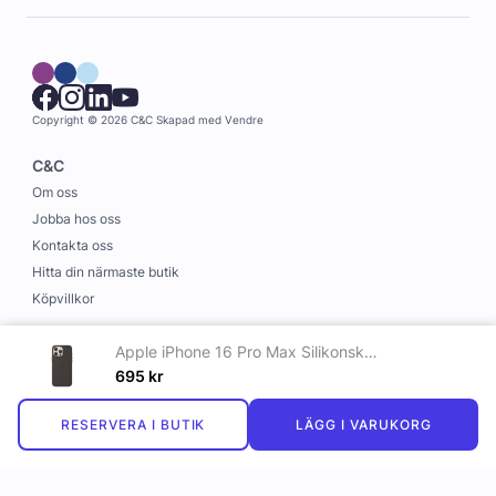
Copyright © 2026 C&C
Skapad med
Vendre
C&C
Om oss
Jobba hos oss
Kontakta oss
Hitta din närmaste butik
Köpvillkor
Information
Apple iPhone 16 Pro Max Silikonskal med MagSafe Svart
Leverans och betalning
695
kr
Cookies
RESERVERA I BUTIK
LÄGG I VARUKORG
Personuppgiftspolicy