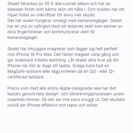
Skalet tillverkas av 55 % återvunnet silikon och har en
silkeslen finish som känns skön att hålla i. Och insidan har ett
mjukt foder av mikrofiber för ännu mer skydd.
Det här skalet fungerar smidigt med kamerareglaget. Skalet
har en yta av safirglas med ett ledande skikt som känner av
dina fingerrörelser och kommunicerar dem till
kamerareglaget.
Skalet har inbyggda magneter som lägger sig helt perfekt
mot iPhone 16 Pro Max. Det fäster magiskt varje gång och
ger snabbare trådlös laddning. Låt skalet sitta kvar på din
iPhone när det är dags att ladda. Snäpp bara fast en
MagSafe-laddare eller lägg enheten på en Qi2- eller Qi-
certifierad laddare.
Precis som med alla andra Apple-designade skal har det
testats genom hela design- och tillverkningsprocessen under
tusentals timmar. Så det ser inte bara snyggt ut. Det skyddar
också din iPhone effektivt mot repor och stötar.