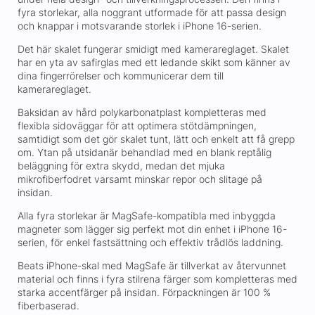
fyra storlekar, alla noggrant utformade för att passa design
och knappar i motsvarande storlek i iPhone 16-serien.
Det här skalet fungerar smidigt med kamerareglaget. Skalet
har en yta av safirglas med ett ledande skikt som känner av
dina fingerrörelser och kommunicerar dem till
kamerareglaget.
Baksidan av hård polykarbonatplast kompletteras med
flexibla sidoväggar för att optimera stötdämpningen,
samtidigt som det gör skalet tunt, lätt och enkelt att få grepp
om. Ytan på utsidanär behandlad med en blank reptålig
beläggning för extra skydd, medan det mjuka
mikrofiberfodret varsamt minskar repor och slitage på
insidan.
Alla fyra storlekar är MagSafe-kompatibla med inbyggda
magneter som lägger sig perfekt mot din enhet i iPhone 16-
serien, för enkel fastsättning och effektiv trådlös laddning.
Beats iPhone-skal med MagSafe är tillverkat av återvunnet
material och finns i fyra stilrena färger som kompletteras med
starka accentfärger på insidan. Förpackningen är 100 %
fiberbaserad.