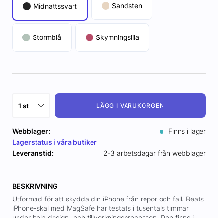
Sandsten
Midnattssvart
Stormblå
Skymningslila
LÄGG I VARUKORGEN
Webblager:
Finns i lager
Lagerstatus i våra butiker
Leveranstid:
2-3 arbetsdagar från webblager
BESKRIVNING
Utformad för att skydda din iPhone från repor och fall. Beats
iPhone-skal med MagSafe har testats i tusentals timmar
under hela design- och tillverkningsprocessen. Den finns i