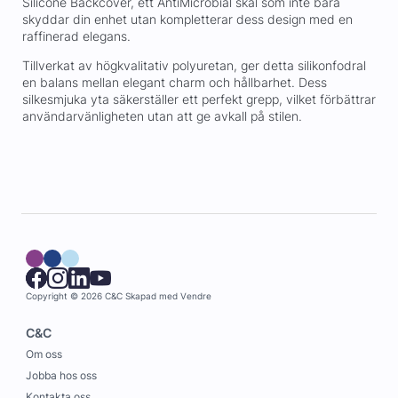
Silicone Backcover, ett AntiMicrobial skal som inte bara
skyddar din enhet utan kompletterar dess design med en
raffinerad elegans.
Tillverkat av högkvalitativ polyuretan, ger detta silikonfodral
en balans mellan elegant charm och hållbarhet. Dess
silkesmjuka yta säkerställer ett perfekt grepp, vilket förbättrar
användarvänligheten utan att ge avkall på stilen.
Copyright © 2026 C&C
Skapad med
Vendre
C&C
Om oss
Jobba hos oss
Kontakta oss