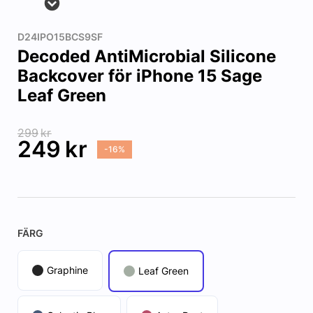
D24IPO15BCS9SF
Decoded AntiMicrobial Silicone
Backcover för iPhone 15 Sage
Leaf Green
299
kr
249
kr
-16%
FÄRG
Graphine
Leaf Green