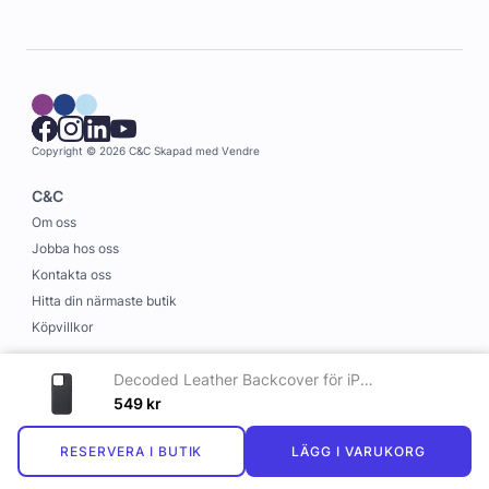
Copyright © 2026 C&C
Skapad med
Vendre
C&C
Om oss
Jobba hos oss
Kontakta oss
Hitta din närmaste butik
Köpvillkor
Information
Decoded Leather Backcover för iPhone 15 Pro Max Svart
Leverans och betalning
549
kr
Cookies
RESERVERA I BUTIK
LÄGG I VARUKORG
Personuppgiftspolicy