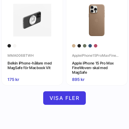
MMA006BTWH
AppleiPhone15ProMaxFineWoven-skalmedMagSafe
Belkin iPhone-hållare med
Apple iPhone 15 Pro Max
MagSafe för Macbook Vit
FineWoven-skal med
MagSafe
175
kr
895
kr
VISA FLER