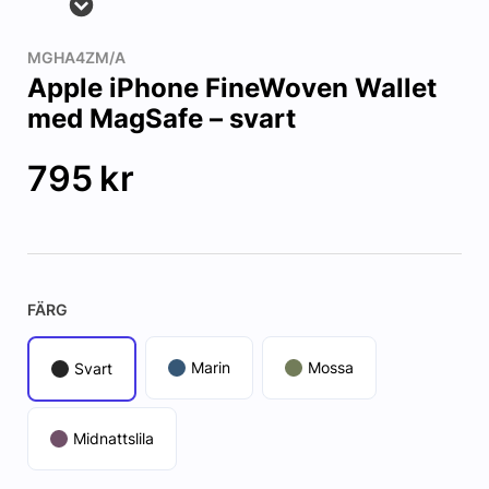
MGHA4ZM/A
Apple iPhone FineWoven Wallet
med MagSafe – svart
795
kr
FÄRG
Marin
Mossa
Svart
Midnattslila