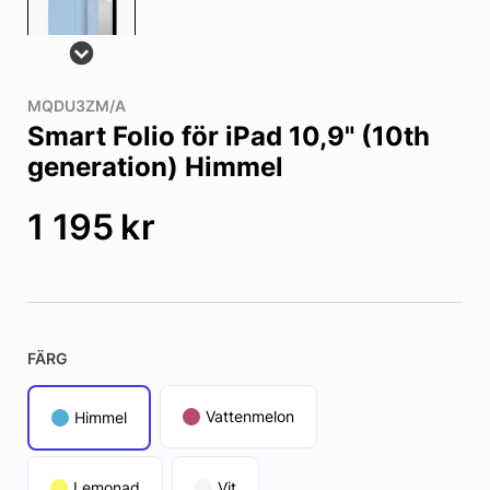
MQDU3ZM/A
Smart Folio för iPad 10,9" (10th
generation) Himmel
1 195
kr
FÄRG
Vattenmelon
Himmel
Lemonad
Vit