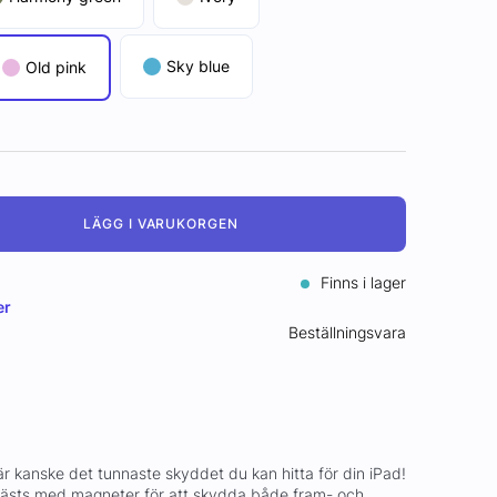
Sky blue
Old pink
LÄGG I VARUKORGEN
Finns i lager
er
Beställningsvara
 kanske det tunnaste skyddet du kan hitta för din iPad!
fästs med magneter för att skydda både fram- och