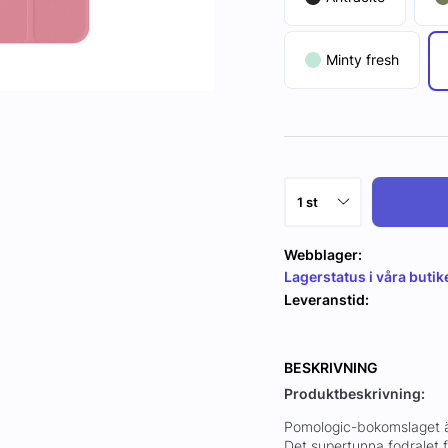
Minty fresh
Webblager:
Lagerstatus i våra butik
Leveranstid:
BESKRIVNING
Produktbeskrivning:
Pomologic-bokomslaget är
Det supertunna fodralet 