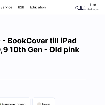
Service
B2B
Education
Med moms
- BookCover till iPad
,9 10th Gen - Old pink
Harmony green
Ivory