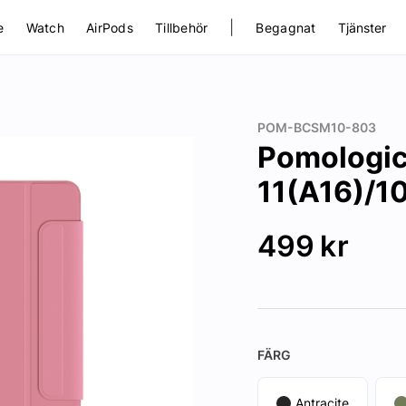
|
e
Watch
AirPods
Tillbehör
Begagnat
Tjänster
POM-BCSM10-803
Pomologic 
11(A16)/10
499
kr
FÄRG
Antracite