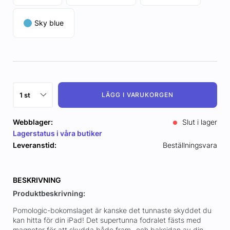
Sky blue
LÄGG I VARUKORGEN
Webblager:
Slut i lager
Lagerstatus i våra butiker
Leveranstid:
Beställningsvara
BESKRIVNING
Produktbeskrivning:
Pomologic-bokomslaget är kanske det tunnaste skyddet du
kan hitta för din iPad! Det supertunna fodralet fästs med
magneter för att skydda både fram- och baksidan av din